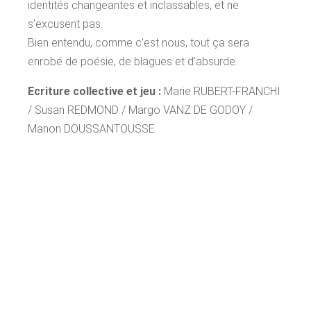
identités changeantes et inclassables, et ne
s’excusent pas.
Bien entendu, comme c’est nous, tout ça sera
enrobé de poésie, de blagues et d’absurde.
Ecriture collective et jeu :
Marie RUBERT-FRANCHI
/ Susan REDMOND / Margo VANZ DE GODOY /
Manon DOUSSANTOUSSE
Création lumière et régie
: Manon
DOUSSANTOUSSE
Soutien Validés:
La lisière // Le Nid de poule // La Laverie // La Pref //
Animakt // La Ruche
Soutien En cours :
La française des jeux