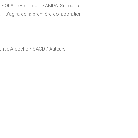
OT SOLAURE et Louis ZAMPA. Si Louis a
 il s’agira de la première collaboration
t d’Ardèche / SACD / Auteurs
Ateliers Frappaz – Villeurbanne /
sur-Saône / L’Atelline – SCIN
ancy / La Chartreuse CNES Villeneuve-
n, La Seyne-sur-Mer / Ville de Caen –
 / La Méca – Aix en Provence / La
olatil – Toulon / Réseau Risotto