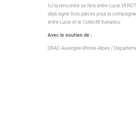
Ici la rencontre se fera entre Lucie VER
déjà signé trois pièces pour la compagnie,
entre Lucie et le Collectif Xanadou.
Avec le soutien de :
DRAC Auvergne-Rhône-Alpes / Départemen
d’espace / Kéolis
Coproductions et aide à la création:
CNAREP Chalon dans la rue / CNAREP Les 
L’Espace des Arts,scène nationale Chalon-
Montpellier / La Manufacture – CDN de N
lez-Avignon / Le Pôle – Arts en circulatio
Éclats de Rue / Ville de Clermont-Ferrand
Lisière – Bruyère-le-Châtel / Théâtre Le V