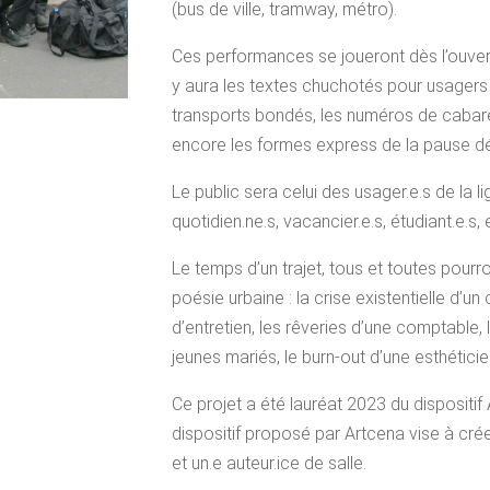
(bus de ville, tramway, métro).
Ces performances se joueront dès l’ouvertu
y aura les textes chuchotés pour usagers s
transports bondés, les numéros de cabar
encore les formes express de la pause dé
Le public sera celui des usager.e.s de la l
quotidien.ne.s, vacancier.e.s, étudiant.e.s,
Le temps d’un trajet, tous et toutes pourro
poésie urbaine : la crise existentielle d’u
d’entretien, les rêveries d’une comptable,
jeunes mariés, le burn-out d’une esthétici
Ce projet a été lauréat 2023 du dispositi
dispositif proposé par Artcena vise à crée
et un.e auteur.ice de salle.