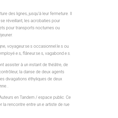
re des lignes, jusqu’à leur fermeture. Il
e réveillant, les acrobaties pour
ets pour transports nocturnes ou
jeuner.
igne, voyageur.se.s occasionnel.le.s ou
 employé.e.s, flâneur.se.s, vagabond.e.s.
nt assister à un instant de théâtre, de
n contrôleur, la danse de deux agents
 les divagations éthyliques de deux
enne…
f Auteurs en Tandem / espace public. Ce
r la rencontre entre un.e artiste de rue