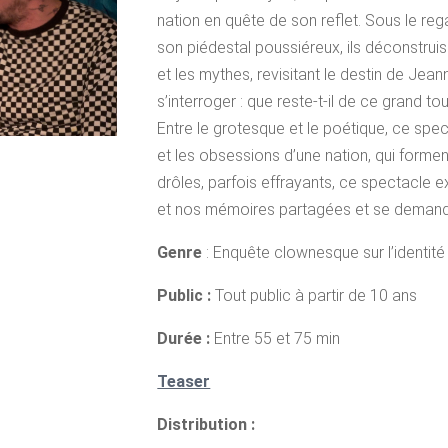
nation en quête de son reflet. Sous le reg
son piédestal poussiéreux, ils déconstrui
et les mythes, revisitant le destin de Jean
s’interroger : que reste-t-il de ce grand to
Entre le grotesque et le poétique, ce spec
et les obsessions d’une nation, qui forme
drôles, parfois effrayants, ce spectacle 
et nos mémoires partagées et se demanden
Genre
: Enquête clownesque sur l’identité
Public :
Tout public à partir de 10 ans
Durée :
Entre 55 et 75 min
Teaser
Distribution :