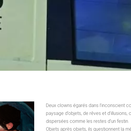
Deux clowns égarés dans l’inconscient col
paysage d’objets, de rêves et d’illusions, o
dispersées comme les restes d’un festin.
Objets après objets, ils questionnent la m