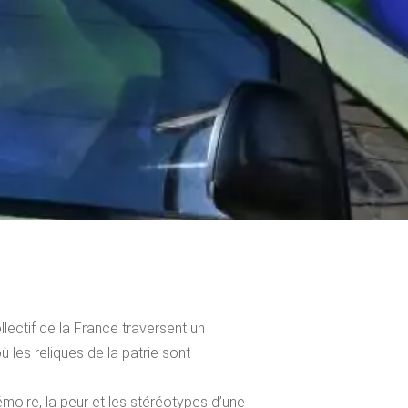
lectif de la France traversent un
ù les reliques de la patrie sont
émoire, la peur et les stéréotypes d’une