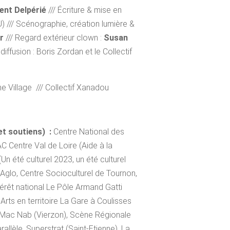
ent Delpérié
/// Écriture & mise en
 /// Scénographie, création lumière &
r
/// Regard extérieur clown :
Susan
diffusion : Boris Zordan et le Collectif
e Village /// Collectif Xanadou
t soutiens) :
Centre National des
C Centre Val de Loire (Aide à la
 été culturel 2023, un été culturel
o, Centre Socioculturel de Tournon,
térêt national Le Pôle Armand Gatti
Arts en territoire La Gare à Coulisses
e Mac Nab (Vierzon), Scène Régionale
allèle, Superstrat (Saint-Etienne), La