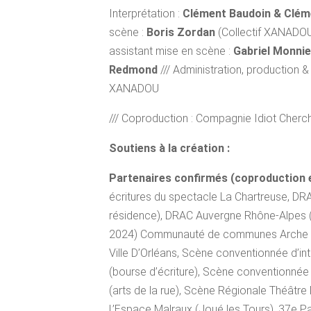
Interprétation :
Clément Baudoin & Clém
scène :
Boris Zordan
(Collectif XANADOU)
assistant mise en scène :
Gabriel Monnie
Redmond
/// Administration, production & 
XANADOU
/// Coproduction : Compagnie Idiot Cherch
Soutiens à la création :
Partenaires confirmés (coproduction e
écritures du spectacle La Chartreuse, DRA
résidence), DRAC Auvergne Rhône-Alpes (Un
2024) Communauté de communes Arche Agl
Ville D’Orléans, Scène conventionnée d’in
(bourse d’écriture), Scène conventionnée 
(arts de la rue), Scène Régionale Théâtr
L’Espace Malraux (Joué les Tours), 37e Par