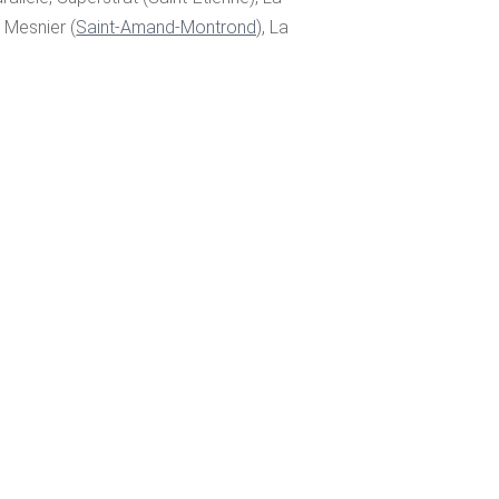
e Mesnier (
Saint-Amand-Montrond)
, La
éâtre du Charbon & Collège
bigny), Art & Culture – La Chouette
ce)
er
– La Chouette
 Le Bled
nt première)
nt première – option)
nt première)
 Tournerie (avant première)
première)
avant première)
nsoir ! (avant première)